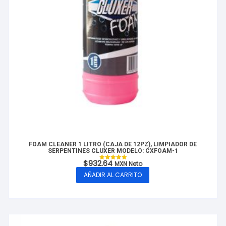
FOAM CLEANER 1 LITRO (CAJA DE 12PZ), LIMPIADOR DE
SERPENTINES CLUXER MODELO: CXFOAM-1
$
932.64
MXN Neto
Valorado con
5.00
AÑADIR AL CARRITO
de 5