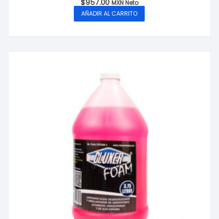
$
957.00
MXN Neto
AÑADIR AL CARRITO