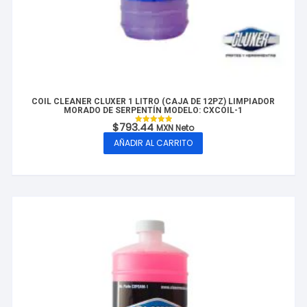
COIL CLEANER CLUXER 1 LITRO (CAJA DE 12PZ) LIMPIADOR
MORADO DE SERPENTÍN MODELO: CXCOIL-1
$
793.44
MXN Neto
Valorado con
5.00
AÑADIR AL CARRITO
de 5