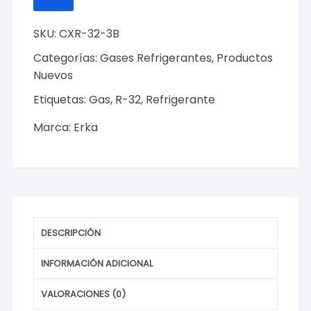
3Kg.
A
LA
Modelo:
LISTA
SKU:
CXR-32-3B
CXR-
DE
DESEOS
32-
Categorías:
Gases Refrigerantes
,
Productos
3B
Nuevos
cantidad
Etiquetas:
Gas
,
R-32
,
Refrigerante
Marca:
Erka
DESCRIPCIÓN
INFORMACIÓN ADICIONAL
VALORACIONES (0)