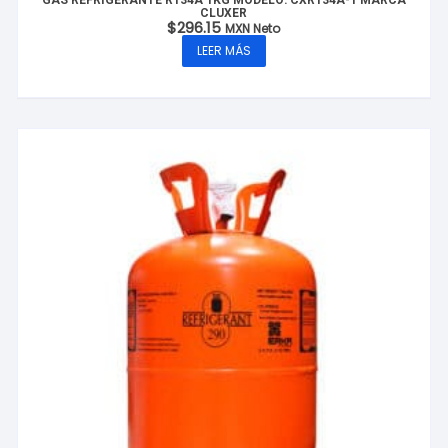
GAS REFRIGERANTE R134A 1KG MODELO: CXR134A-1 MARCA
CLUXER
$
296.15
MXN Neto
LEER MÁS