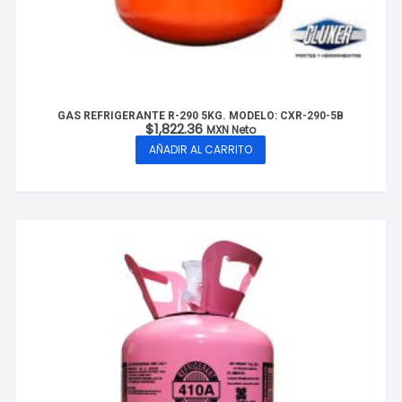
GAS REFRIGERANTE R-290 5KG. MODELO: CXR-290-5B
$
1,822.36
MXN Neto
AÑADIR AL CARRITO