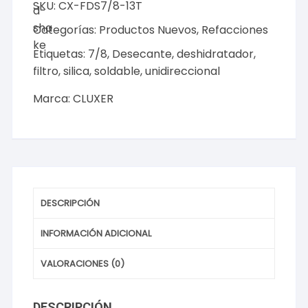
SKU:
CX-FDS7/8-13T
7/8
y
Categorías:
Productos Nuevos
,
Refacciones
7/8
Etiquetas:
7/8
,
Desecante
,
deshidratador
,
para
filtro
,
silica
,
soldable
,
unidireccional
Aire
Acondicionado,
Marca:
CLUXER
Unidireccional
8.5-
13
Ton.
Marca
CLUXER,
DESCRIPCIÓN
Modelo:
CX-
INFORMACIÓN ADICIONAL
FDS7/8-
13T
VALORACIONES (0)
cantidad
DESCRIPCIÓN