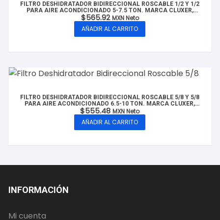
FILTRO DESHIDRATADOR BIDIRECCIONAL ROSCABLE 1/2 Y 1/2
PARA AIRE ACONDICIONADO 5-7.5 TON. MARCA CLUXER,
$
565.92
MODELO: CX-FBDR1/2-7.5T
MXN Neto
AÑADIR AL CARRITO
FILTRO DESHIDRATADOR BIDIRECCIONAL ROSCABLE 5/8 Y 5/8
PARA AIRE ACONDICIONADO 6.5-10 TON. MARCA CLUXER,
$
555.48
MODELO: CX-FBDR5/8-10T
MXN Neto
AÑADIR AL CARRITO
INFORMACIÓN
Mi cuenta