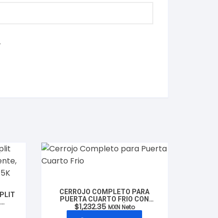
.
CERROJO COMPLETO PARA
PLIT
PUERTA CUARTO FRIO CON
K
$
1,232.35
PICAPORTE METÁLICO,
MXN Neto
LO:
MODELO: CX1178 MARCA