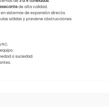
istemas de
3 a 4 toneladas
.
desecante
de alta calidad.
do en sistemas de expansión directa.
culas sólidas y previene obstrucciones.
HVAC.
 equipo.
medad o suciedad.
antes.