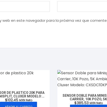
 y web en este navegador para la próxima vez que comente
SOR DE PLASTICO 20K PARA
SENSOR DOBLE PARA MINIS
NISPLIT, CLUXER MODELO:
CARRIER, 10K POZO, 5
$
102.45
CXSP20K
MXN Neto
$
385.53
AMBIENTE, CLUXER MODE
MXN Neto
CXSDC10KP5K
AÑADIR AL CARRITO