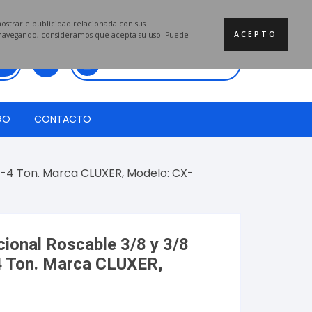
mostrarle publicidad relacionada con sus
ACEPTO
a navegando, consideramos que acepta su uso. Puede
Total:
$
0.00
GO
CONTACTO
 3-4 Ton. Marca CLUXER, Modelo: CX-
cional Roscable 3/8 y 3/8
4 Ton. Marca CLUXER,