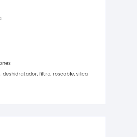
a
.
ones
e
,
deshidratador
,
filtro
,
roscable
,
silica