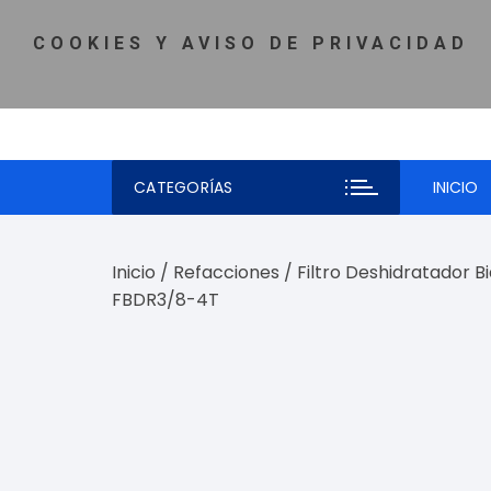
Saltar
MI CUENTA
♡ LISTA DE DESEOS
TELÉFONO: 81-5980-
al
COOKIES Y AVISO DE PRIVACIDAD
contenido
CATEGORÍAS
INICIO
Inicio
/
Refacciones
/ Filtro Deshidratador 
FBDR3/8-4T