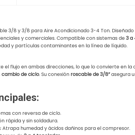
Modelo:
CX-
FBDR3/8-
4T
able 3/8 y 3/8 para Aire Acondicionado 3-4 Ton. Diseñado
cantidad
idenciales y comerciales. Compatible con sistemas de
3 a 
dad y partículas contaminantes en la línea de líquido.
te el flujo en ambas direcciones, lo que lo convierte en la
n
cambio de ciclo
. Su conexión
roscable de 3/8”
asegura un
ncipales:
temas con reversa de ciclo.
ión rápida y sin soldadura.
n
: Atrapa humedad y ácidos dañinos para el compresor.