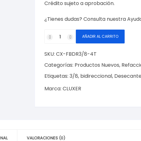
Crédito sujeto a aprobación.
¿Tienes dudas? Consulta nuestra
Ayud
Filtro
AÑADIR AL CARRITO
Deshidratador
Bidireccional
SKU:
CX-FBDR3/8-4T
Roscable
3/8
Categorías:
Productos Nuevos
,
Refacci
y
Etiquetas:
3/8
,
bidireccional
,
Desecant
3/8
para
Marca:
CLUXER
Aire
Acondicionado
3-
4
Ton.
Marca
ONAL
VALORACIONES (0)
CLUXER,