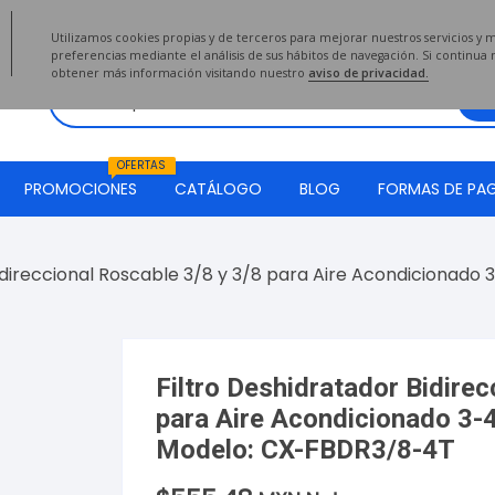
2020
Utilizamos cookies propias y de terceros para mejorar nuestros servicios y 
preferencias mediante el análisis de sus hábitos de navegación. Si continu
obtener más información visitando nuestro
aviso de privacidad.
OFERTAS
PROMOCIONES
CATÁLOGO
BLOG
FORMAS DE PA
Bidireccional Roscable 3/8 y 3/8 para Aire Acondicionado
Filtro Deshidratador Bidirec
para Aire Acondicionado 3-
Modelo: CX-FBDR3/8-4T