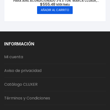
PARA AIRE ACONDICIONADO 3-4.5 TON. MARCA CLUXER,
$
555.48
MODELO: CX-FBDR3/8-4.5T
MXN Neto
AÑADIR AL CARRITO
INFORMACIÓN
Mi cuenta
Aviso de privacidad
Catálogo CLUXER
Términos y Condiciones