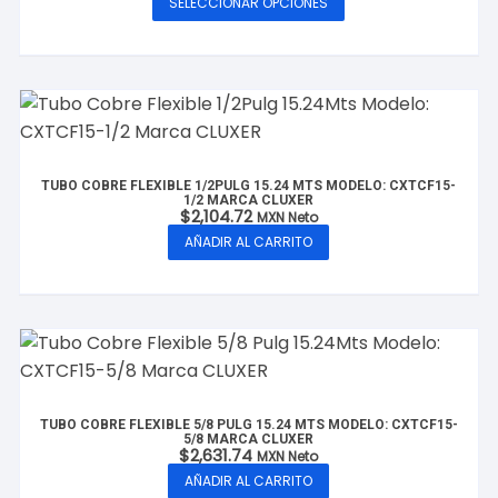
SELECCIONAR OPCIONES
precios:
Este
desde
producto
$1,397.21
hasta
tiene
$5,678.79
múltiples
variantes.
Las
opciones
TUBO COBRE FLEXIBLE 1/2PULG 15.24 MTS MODELO: CXTCF15-
se
1/2 MARCA CLUXER
$
2,104.72
MXN Neto
pueden
AÑADIR AL CARRITO
elegir
en
la
página
de
producto
TUBO COBRE FLEXIBLE 5/8 PULG 15.24 MTS MODELO: CXTCF15-
5/8 MARCA CLUXER
$
2,631.74
MXN Neto
AÑADIR AL CARRITO