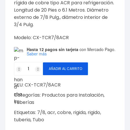
rígida de cobre tipo ACR para refrigeración.
Longitud de 20 Pies o 6.1 Metros. Diámetro
externo de 7/8 Pulg., diámetro interior de
3/4 Pulg.
Modelo: CX-TCR7/8ACR
Hasta 12 pagos sin tarjeta
con Mercado Pago.
Saber más
Tubo
AÑADIR AL CARRITO
Cobre
Rígido
SKU:
CX-TCR7/8ACR
7/8,
20
Categorías:
Productos para Instalación
,
Pies
Tuberías
-
Etiquetas:
7/8
,
acr
,
cobre
,
rigida
,
rigido
,
Modelo:
tuberia
,
Tubo
CX-
TCR7/8ACR