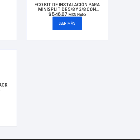
ECO KIT DE INSTALACIÓN PARA
MINISPLIT DE 5/8 Y 3/8 CON
$
546.67
ACCESORIOS MARCA: CLUXER
MXN Neto
MODELO: CXA41NC-B
LEER MÁS
 ACR