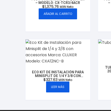
– MODELO: CX-TCR3/4ACR
–
$
1,375.76
MXN Neto
AÑADIR AL CARRITO
TUB
2
ECO KIT DE INSTALACIÓN PARA
MINISPLIT DE 1/4 Y 3/8 CON
$
327.63
ACCESORIOS MARCA: CLUXER
MXN Neto
MODELO: CXA12NC-B
LEER MÁS