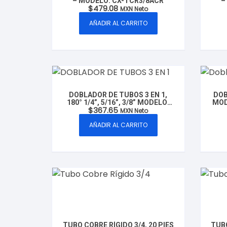
– MODELO: CX-TCR3/8ACR
–
$
479.08
MXN Neto
AÑADIR AL CARRITO
DOBLADOR DE TUBOS 3 EN 1,
DOB
180° 1/4”, 5/16”, 3/8” MODELO:
MOD
$
367.65
CX-CT-N369 MARCA CLUXER
MXN Neto
AÑADIR AL CARRITO
TUBO COBRE RÍGIDO 3/4, 20 PIES
TUBO