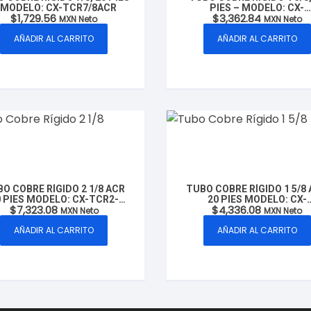
 MODELO: CX-TCR7/8ACR
PIES – MODELO: CX-
$
1,729.56
$
3,362.84
TCR13/8ACR
MXN Neto
MXN Neto
AÑADIR AL CARRITO
AÑADIR AL CARRITO
O COBRE RÍGIDO 2 1/8 ACR
TUBO COBRE RÍGIDO 1 5/8
0 PIES MODELO: CX-TCR2-
20 PIES MODELO: CX-
$
7,323.08
$
4,336.08
1/8ACR
TCR15/8ACR
MXN Neto
MXN Neto
AÑADIR AL CARRITO
AÑADIR AL CARRITO