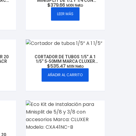
ARCA
MINISPLIT DE 1/2 Y 1/4 CON
$
379.66
ACCESORIOS MARCA: CLUXER
MXN Neto
MODELO: CXA32NC-B
LEER MÁS
R 20
CORTADOR DE TUBOS 1/5” A 1
ACR
1/5” 5-50MM MARCA CLUXER
$
535.47
MODELO: CXCT-532
MXN Neto
AÑADIR AL CARRITO
 20