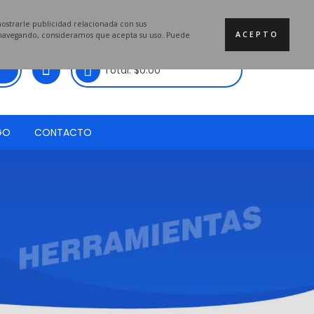
mostrarle publicidad relacionada con sus
ACEPTO
a navegando, consideramos que acepta su uso. Puede
Total:
$
0.00
GO
CONTACTO