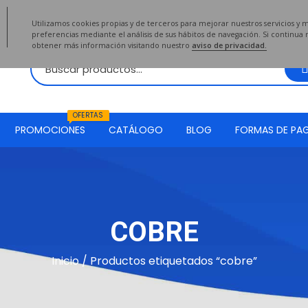
2020
Utilizamos cookies propias y de terceros para mejorar nuestros servicios y 
preferencias mediante el análisis de sus hábitos de navegación. Si continu
obtener más información visitando nuestro
aviso de privacidad.
OFERTAS
PROMOCIONES
CATÁLOGO
BLOG
FORMAS DE PA
COBRE
Inicio
/ Productos etiquetados “cobre”