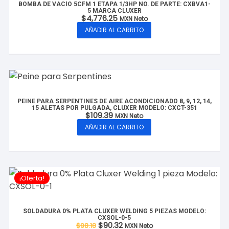
BOMBA DE VACÍO 5CFM 1 ETAPA 1/3HP NO. DE PARTE: CXBVA1-
5 MARCA CLUXER
$
4,776.25
MXN Neto
AÑADIR AL CARRITO
PEINE PARA SERPENTINES DE AIRE ACONDICIONADO 8, 9, 12, 14,
15 ALETAS POR PULGADA, CLUXER MODELO: CXCT-351
$
109.39
MXN Neto
AÑADIR AL CARRITO
¡Oferta!
SOLDADURA 0% PLATA CLUXER WELDING 5 PIEZAS MODELO:
CXSOL-0-5
El
El
$
90.32
$
98.18
MXN Neto