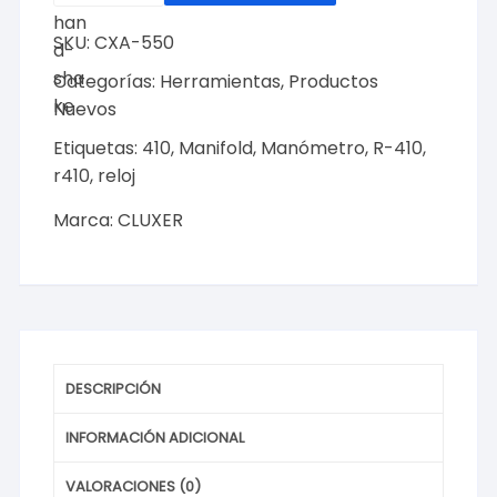
BAJA
SKU:
CXA-550
para
Manifold
Categorías:
Herramientas
,
Productos
R-
Nuevos
410
Etiquetas:
410
,
Manifold
,
Manómetro
,
R-410
,
Marca
r410
,
reloj
CLUXER,
Modelo:
Marca:
CLUXER
CXA-
550
cantidad
DESCRIPCIÓN
INFORMACIÓN ADICIONAL
VALORACIONES (0)