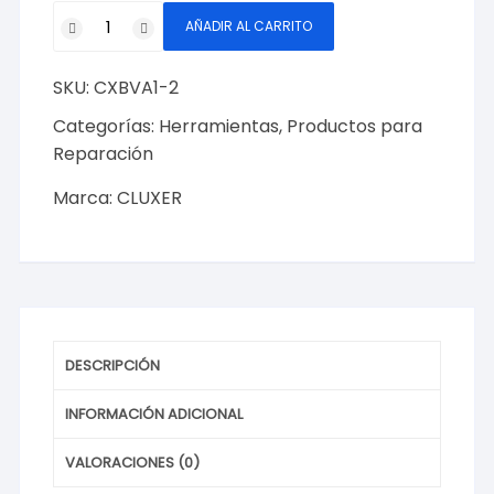
Bomba
AÑADIR AL CARRITO
de
Vacío
SKU:
CXBVA1-2
2CFM
1
Categorías:
Herramientas
,
Productos para
Etapa
Reparación
1/4HP
Marca:
CLUXER
No.
de
Parte:
CXBVA1-
2
Marca
Cluxer
DESCRIPCIÓN
cantidad
INFORMACIÓN ADICIONAL
VALORACIONES (0)