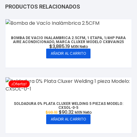
PRODUCTOS RELACIONADOS
BOMBA DE VACÍO INALÁMBRICA 2.5CFM, 1 ETAPA, 1/4HP PARA
AIRE ACONDICIONADO, MARCA CLUXER MODELO CXBVAIN25
$
3,885.19
MXN Neto
AÑADIR AL CARRITO
¡Oferta!
SOLDADURA 0% PLATA CLUXER WELDING 5 PIEZAS MODELO:
CXSOL-0-5
El
El
$
90.32
$
98.18
MXN Neto
precio
precio
AÑADIR AL CARRITO
original
actual
era:
es:
$98.18.
$90.32.