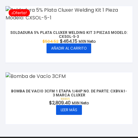
¡Oferta!
SOLDADURA 5% PLATA CLUXER WELDING KIT 3 PIEZAS MODELO:
CXSOL-5-3
El
El
$
464.15
$
504.52
MXN Neto
precio
precio
AÑADIR AL CARRITO
original
actual
era:
es:
$504.52.
$464.15.
BOMBA DE VACÍO 3CFM 1 ETAPA 1/4HP NO. DE PARTE: CXBVA1-
3 MARCA CLUXER
$
2,809.40
MXN Neto
Valorado con
5.00
LEER MÁS
de 5