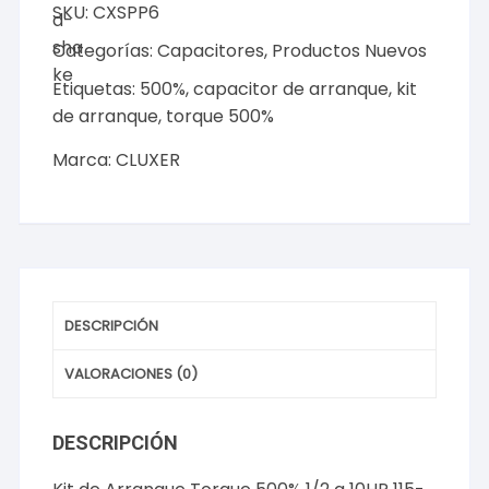
SKU:
CXSPP6
Torque
500%
Categorías:
Capacitores
,
Productos Nuevos
1/2
Etiquetas:
500%
,
capacitor de arranque
,
kit
a
de arranque
,
torque 500%
10HP
115-
Marca:
CLUXER
288VAC,
Modelo:
CXSPP6
Marca
CLUXER
cantidad
DESCRIPCIÓN
VALORACIONES (0)
DESCRIPCIÓN