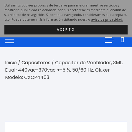
Saltar
Utilizamos cookies propias y de terceros para mejorar nuestros servicios y
al
mostrarle publicidad relacionada con sus preferencias mediante el análisis de
sus hábitos de navegación. Si continua navegando, consideramos que acepta su
contenido
uso. Puede obtener más información visitando nuestro
aviso de privacidad.
ACEPTO
Inicio
/
Capacitores
/ Capacitor de Ventilador, 3Mf,
Dual-440vac-370vac +-5 %, 50/60 Hz, Cluxer
Modelo: CXCP4403