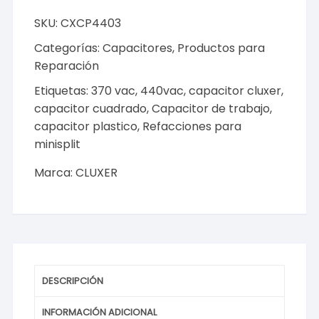
Ventilador,
SKU:
CXCP4403
3Mf,
Dual-
Categorías:
Capacitores
,
Productos para
440vac-
Reparación
370vac
Etiquetas:
370 vac
,
440vac
,
capacitor cluxer
,
+-5
capacitor cuadrado
,
Capacitor de trabajo
,
%,
capacitor plastico
,
Refacciones para
50/60
minisplit
Hz,
Cluxer
Marca:
CLUXER
Modelo:
CXCP4403
cantidad
DESCRIPCIÓN
INFORMACIÓN ADICIONAL