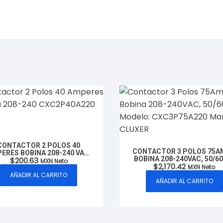
CONTACTOR 2 POLOS 40
CONTACTOR 3 POLOS 75
ERES BOBINA 208-240 VAC,
BOBINA 208-240VAC, 50/6
$
200.63
0/60HZ, CLUXER MODELO:
MXN Neto
$
2,170.42
MODELO: CXC3P75A220 MA
MXN Neto
CXC2P40A220
CLUXER
AÑADIR AL CARRITO
AÑADIR AL CARRITO