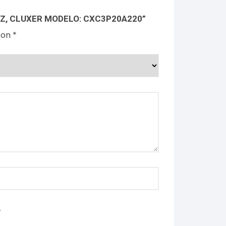
HZ, CLUXER MODELO: CXC3P20A220”
con
*
.