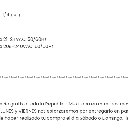
 1/4 pulg.
na 21-24VAC, 50/60Hz
na 208-240VAC, 50/60Hz
********************************************************
nvío gratis a toda la República Mexicana en compras ma
re LUNES y VIERNES nos esforzaremos por entregarlo en pa
de haber realizado tu compra el día Sábado o Domingo, l