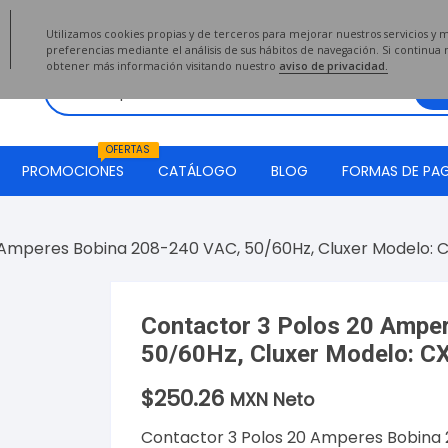
2020
Utilizamos cookies propias y de terceros para mejorar nuestros servicios y 
preferencias mediante el análisis de sus hábitos de navegación. Si continu
obtener más información visitando nuestro
aviso de privacidad.
OFERTAS
PROMOCIONES
CATÁLOGO
BLOG
FORMAS DE PA
 Amperes Bobina 208-240 VAC, 50/60Hz, Cluxer Modelo:
Contactor 3 Polos 20 Ampe
50/60Hz, Cluxer Modelo: 
$
250.26
MXN Neto
Contactor 3 Polos 20 Amperes Bobina 