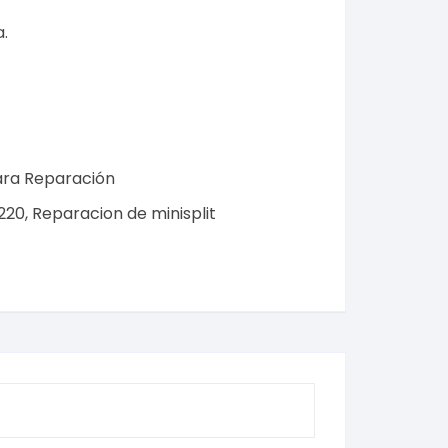
a
.
ara Reparación
220
,
Reparacion de minisplit