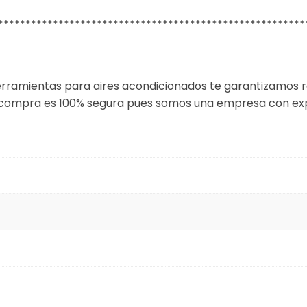
********************************************************
rramientas para aires acondicionados te garantizamos 
 compra es 100% segura pues somos una empresa con expe