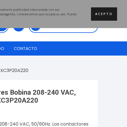
mostrarle publicidad relacionada con sus
ACEPTO
a navegando, consideramos que acepta su uso. Puede
Total:
$
0.00
GO
CONTACTO
 CXC3P20A220
res Bobina 208-240 VAC,
CXC3P20A220
208-240 VAC, 50/60Hz. Los contactores