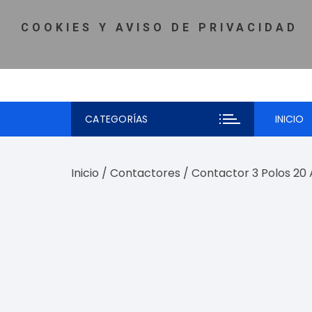
Saltar
MI CUENTA
♡ LISTA DE DESEOS
TELÉFONO: 81-5980-
al
COOKIES Y AVISO DE PRIVACIDAD
contenido
CATEGORÍAS
INICIO
Inicio
/
Contactores
/ Contactor 3 Polos 20