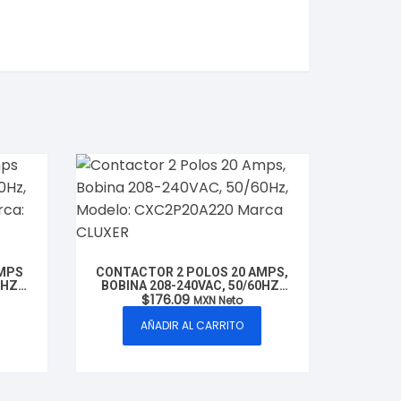
AMPS
CONTACTOR 2 POLOS 20 AMPS,
0HZ,
BOBINA 208-240VAC, 50/60HZ,
$
176.09
RCA:
MODELO: CXC2P20A220 MARCA
MXN Neto
CLUXER
AÑADIR AL CARRITO