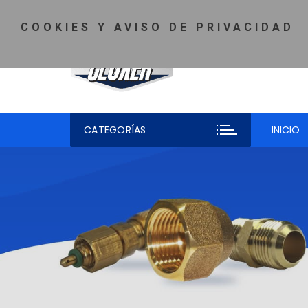
Saltar
MI CUENTA
♡ LISTA DE DESEOS
TELÉFONO: 81-5980-
al
COOKIES Y AVISO DE PRIVACIDAD
contenido
CATEGORÍAS
INICIO