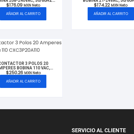
INA 208-240VAC, 50/60HZ,
BOBINA 21-24VAC, 50/60
$
176.09
$
174.22
ELO: CXC2P20A220 MARCA
MODELO: CXC2P20A24 MA
MXN Neto
MXN Neto
CLUXER
CLUXER
AÑADIR AL CARRITO
AÑADIR AL CARRITO
CONTACTOR 3 POLOS 20
MPERES BOBINA 110 VAC,
$
250.26
0/60HZ, CLUXER MODELO:
MXN Neto
CXC3P20A110
AÑADIR AL CARRITO
SERVICIO AL CLIENTE