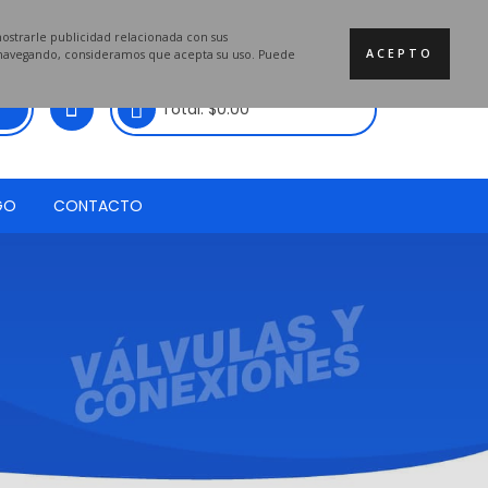
mostrarle publicidad relacionada con sus
ACEPTO
a navegando, consideramos que acepta su uso. Puede
Total:
$
0.00
GO
CONTACTO