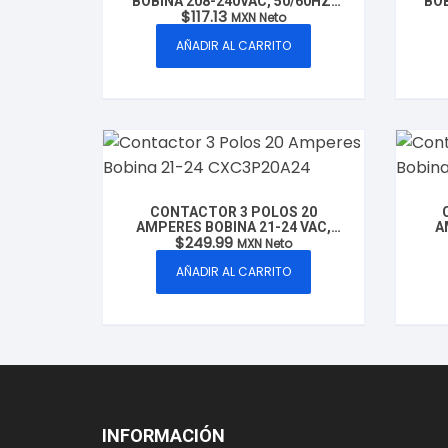
BOBINA 208-240VAC, 50/60HZ,
BOB
$
117.13
MODELO: CXC1P20A220 MARCA
MOD
MXN Neto
CLUXER
AÑADIR AL CARRITO
CONTACTOR 3 POLOS 20
AMPERES BOBINA 21-24 VAC,
A
$
249.99
50/60HZ, CLUXER MODELO:
5
MXN Neto
CXC3P20A24
AÑADIR AL CARRITO
INFORMACIÓN