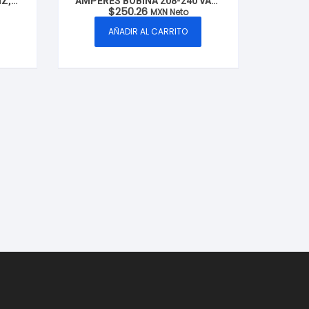
HZ,
AMPERES BOBINA 208-240 VAC,
$
250.26
RCA
50/60HZ, CLUXER MODELO:
MXN Neto
CXC3P20A220
AÑADIR AL CARRITO