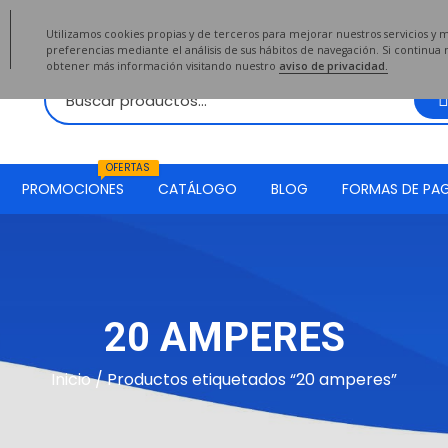
2020
Utilizamos cookies propias y de terceros para mejorar nuestros servicios y 
preferencias mediante el análisis de sus hábitos de navegación. Si continu
obtener más información visitando nuestro
aviso de privacidad.
OFERTAS
PROMOCIONES
CATÁLOGO
BLOG
FORMAS DE PA
20 AMPERES
Inicio
/ Productos etiquetados “20 amperes”