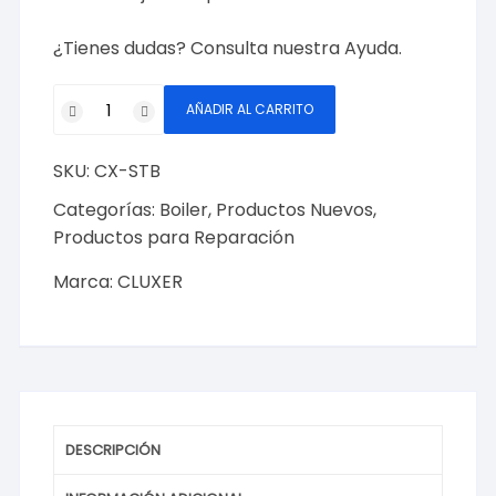
¿Tienes dudas? Consulta nuestra
Ayuda
.
Sensor
AÑADIR AL CARRITO
de
temperatura
SKU:
CX-STB
para
Boiler
Categorías:
Boiler
,
Productos Nuevos
,
de
Productos para Reparación
paso,
Marca:
CLUXER
85°C,
250V,
10A
Marca
Cluxer,
Modelo:
CX-
DESCRIPCIÓN
STB
cantidad