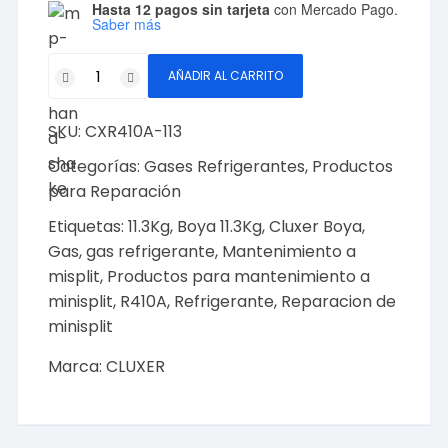
Hasta 12 pagos sin tarjeta
con Mercado Pago.
Saber más
Gas
AÑADIR AL CARRITO
Refrigerante
R410A
SKU:
CXR410A-113
Boya
11.3Kg
Categorías:
Gases Refrigerantes
,
Productos
Cluxer
para Reparación
Modelo:
Etiquetas:
11.3Kg
,
Boya 11.3Kg
,
Cluxer Boya
,
CXR410A-
Gas
,
gas refrigerante
,
Mantenimiento a
113
misplit
,
Productos para mantenimiento a
Marca:
minisplit
,
R410A
,
Refrigerante
,
Reparacion de
CLUXER
minisplit
cantidad
Marca:
CLUXER