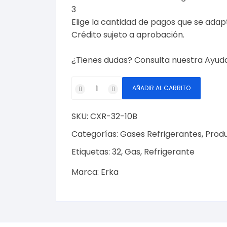
3
Elige la cantidad de pagos que se adapte
Crédito sujeto a aprobación.
¿Tienes dudas? Consulta nuestra
Ayud
Gas
AÑADIR AL CARRITO
Refrigerante
R-
SKU:
CXR-32-10B
32
10Kg.
Categorías:
Gases Refrigerantes
,
Prod
Modelo:
Etiquetas:
32
,
Gas
,
Refrigerante
CXR-
32-
Marca:
Erka
10B
cantidad