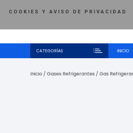
Saltar
MI CUENTA
♡ LISTA DE DESEOS
TELÉFONO: 81-5980-
al
COOKIES Y AVISO DE PRIVACIDAD
contenido
CATEGORÍAS
INICIO
Inicio
/
Gases Refrigerantes
/ Gas Refrigera