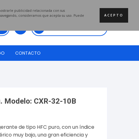
mostrarle publicidad relacionada con sus
ACEPTO
a navegando, consideramos que acepta su uso. Puede
Total:
$
0.00
GO
CONTACTO
g. Modelo: CXR-32-10B
gerante de tipo HFC puro, con un índice
rico muy bajo, una gran eficiencia y