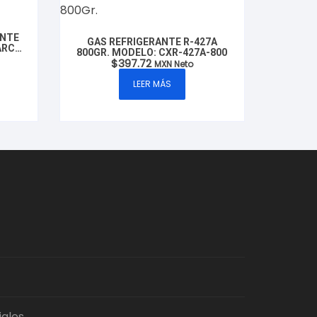
ENTE
GAS REFRIGERANTE R-427A
ARCA
800GR. MODELO: CXR-427A-800
H500
$
397.72
MXN Neto
LEER MÁS
iales