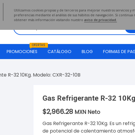
2020
Utilizamos cookies propias y de terceros para mejorar nuestros servicios y 
preferencias mediante el análisis de sus hábitos de navegación. Si continu
obtener más información visitando nuestro
aviso de privacidad.
OFERTAS
PROMOCIONES
CATÁLOGO
BLOG
FORMAS DE PA
nte R-32 10Kg. Modelo: CXR-32-10B
Gas Refrigerante R-32 10K
$
2,966.28
MXN Neto
Gas Refrigerante R-32 10Kg. Es un refri
de potencial de calentamiento atmosfé