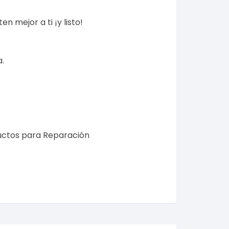
n mejor a ti ¡y listo!
a
.
uctos para Reparación