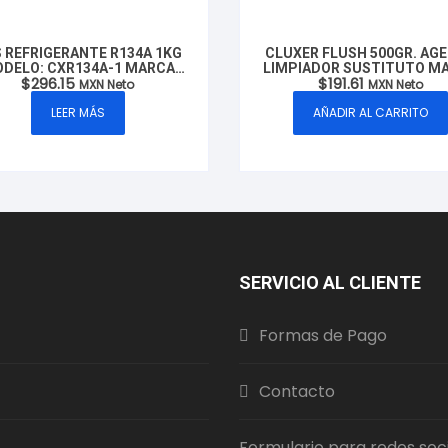
 REFRIGERANTE R134A 1KG
CLUXER FLUSH 500GR. AG
DELO: CXR134A-1 MARCA
LIMPIADOR SUSTITUTO M
$
296.15
$
191.61
CLUXER
CLUXER, MODELO: CX-FLUS
MXN Neto
MXN Neto
LEER MÁS
AÑADIR AL CARRITO
SERVICIO AL CLIENTE
Formas de Pago
Contacto
Formulario para redes soc