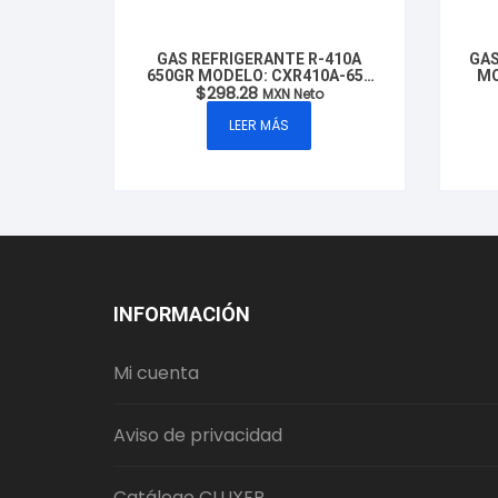
GAS REFRIGERANTE R-410A
GAS
650GR MODELO: CXR410A-650
MO
$
298.28
MARCA CLUXER
MXN Neto
LEER MÁS
INFORMACIÓN
Mi cuenta
Aviso de privacidad
Catálogo CLUXER