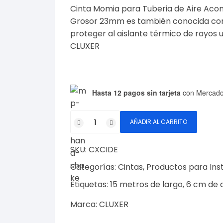
original
actual
Cinta Momia para Tuberia de Aire Acon
era:
es:
$58.96.
$56.00.
Grosor 23mm es también conocida como
proteger al aislante térmico de rayos 
CLUXER
Hasta 12 pagos sin tarjeta
con Mercado
Cinta
AÑADIR AL CARRITO
Momia
para
SKU:
CXCIDE
Tuberia
de
Categorías:
Cintas
,
Productos para Ins
Aire
Etiquetas:
15 metros de largo
,
6 cm de 
Acondicionado:
Ancho
Marca:
CLUXER
6cm,