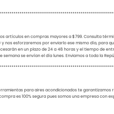
********************************************************
ros artículos en compras mayores a $799.
Consulta térmi
 y nos esforzaremos por enviarlo ese mismo día, para que
rocesarán en un plazo de 24 a 48 horas y el tiempo de entr
e semana se envían el día lunes. Enviamos a toda la Rep
********************************************************
rramientas para aires acondicionados te garantizamos 
 compra es 100% segura pues somos una empresa con expe