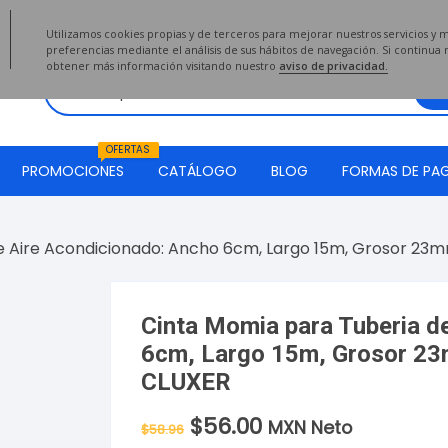
2020
Utilizamos cookies propias y de terceros para mejorar nuestros servicios y 
preferencias mediante el análisis de sus hábitos de navegación. Si continu
obtener más información visitando nuestro
aviso de privacidad.
OFERTAS
PROMOCIONES
CATÁLOGO
BLOG
FORMAS DE PA
e Aire Acondicionado: Ancho 6cm, Largo 15m, Grosor 23
Cinta Momia para Tuberia d
6cm, Largo 15m, Grosor 2
CLUXER
$
56.00
El
El
MXN Neto
$
58.96
precio
precio