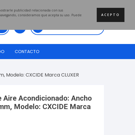
mostrarle publicidad relacionada con sus
ACEPTO
a navegando, consideramos que acepta su uso. Puede
Total:
$
0.00
GO
CONTACTO
mm, Modelo: CXCIDE Marca CLUXER
e Aire Acondicionado: Ancho
3mm, Modelo: CXCIDE Marca