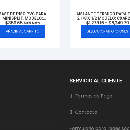
BASE DE PISO PVC PARA
AISLANTE TERMICO PARA 
MINISPLIT, MODELO:
2 1/8 X 1/2 MODELO: CXAR2
$
359.65
$
1,273.16
-
$
6,249.79
BAPIPAG, MARCA CLUXER
1/2 MARCA CLUXER
MXN Neto
AÑADIR AL CARRITO
SELECCIONAR OPCIONES
Este
producto
tiene
múltiples
variantes.
Las
opciones
SERVICIO AL CLIENTE
se
pueden
Formas de Pago
elegir
en
la
Contacto
página
de
Formulario para redes soc