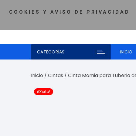
Saltar
MI CUENTA
♡ LISTA DE DESEOS
TELÉFONO: 81-5980-
al
COOKIES Y AVISO DE PRIVACIDAD
contenido
CATEGORÍAS
INICIO
Inicio
/
Cintas
/ Cinta Momia para Tuberia d
¡Oferta!