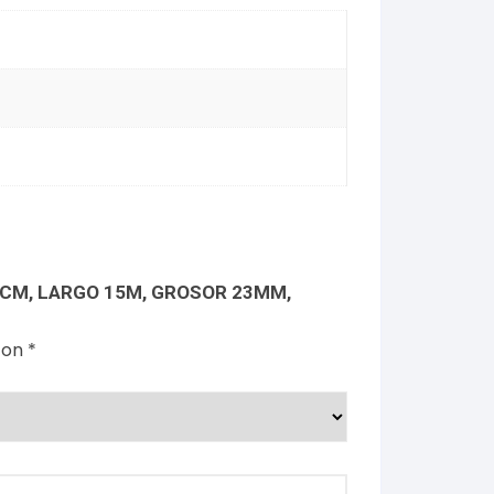
6CM, LARGO 15M, GROSOR 23MM,
con
*