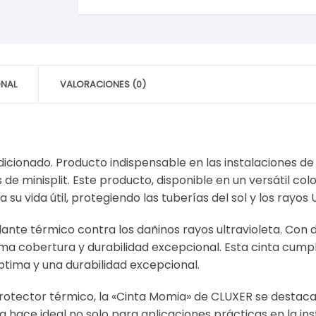
Largo
15m,
Grosor
23mm,
Modelo:
ONAL
VALORACIONES (0)
CXCIDE
Marca
CLUXER
cantidad
icionado. Producto indispensable en las instalaciones d
de minisplit. Este producto, disponible en un versátil co
u vida útil, protegiendo las tuberías del sol y los rayos 
slante térmico contra los dañinos rayos ultravioleta. Co
ma cobertura y durabilidad excepcional. Esta cinta cumpl
ptima y una durabilidad excepcional.
otector térmico, la «Cinta Momia» de CLUXER se destaca 
 hace ideal no solo para aplicaciones prácticas en la in