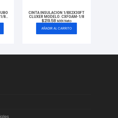
TUBO
CINTA INSULACION 1/8X2X30FT
1/8-
CLUXER MODELO: CXFOAM-1/8
Rango
$
219.58
MXN Neto
de
precios:
AÑADIR AL CARRITO
desde
$1,273.16
hasta
$6,249.79
iales