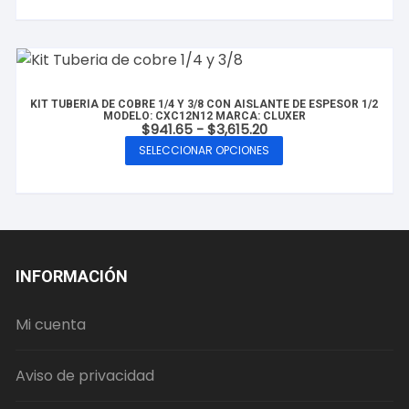
KIT TUBERÍA DE COBRE 1/4 Y 3/8 CON AISLANTE DE ESPESOR 1/2
MODELO: CXC12N12 MARCA: CLUXER
Rango
$
941.65
-
$
3,615.20
de
SELECCIONAR OPCIONES
precios:
Este
desde
producto
$941.65
hasta
tiene
$3,615.20
múltiples
variantes.
Las
INFORMACIÓN
opciones
se
Mi cuenta
pueden
elegir
Aviso de privacidad
en
la