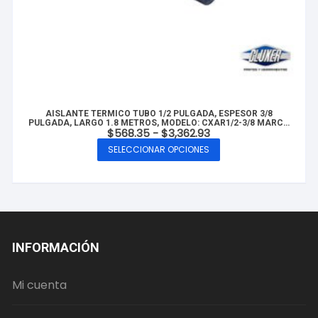
AISLANTE TERMICO TUBO 1/2 PULGADA, ESPESOR 3/8
PULGADA, LARGO 1.8 METROS, MODELO: CXAR1/2-3/8 MARCA
Rango
$
568.35
-
$
3,362.93
CLUXER
de
SELECCIONAR OPCIONES
precios:
Este
desde
producto
$568.35
hasta
tiene
$3,362.93
múltiples
variantes.
Las
INFORMACIÓN
opciones
se
Mi cuenta
pueden
elegir