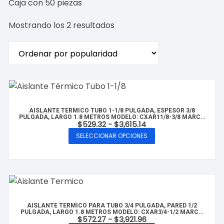
Caja con 50 piezas
Ordenado
Mostrando los 2 resultados
por
popularidad
AISLANTE TERMICO TUBO 1-1/8 PULGADA, ESPESOR 3/8
PULGADA, LARGO 1.8 METROS MODELO: CXAR11/8-3/8 MARCA
Rango
$
529.32
-
$
3,615.14
CLUXER
de
SELECCIONAR OPCIONES
precios:
Este
desde
producto
$529.32
hasta
tiene
$3,615.14
múltiples
variantes.
Las
AISLANTE TERMICO PARA TUBO 3/4 PULGADA, PARED 1/2
opciones
PULGADA, LARGO 1.8 METROS MODELO: CXAR3/4-1/2 MARCA
Rango
$
572.27
-
$
3,921.96
CLUXER