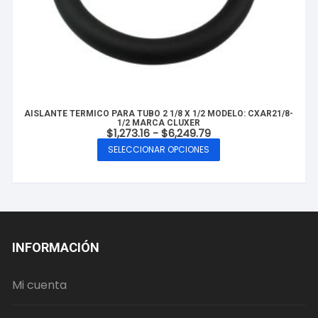
AISLANTE TERMICO PARA TUBO 2 1/8 X 1/2 MODELO: CXAR21/8-
1/2 MARCA CLUXER
Rango
$
1,273.16
-
$
6,249.79
de
SELECCIONAR OPCIONES
precios:
Este
desde
producto
$1,273.16
hasta
tiene
$6,249.79
múltiples
variantes.
Las
INFORMACIÓN
opciones
se
Mi cuenta
pueden
elegir