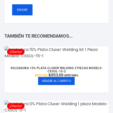
TAMBIÉN TE RECOMENDAMOS…
¡Oferta!
SOLDADURA 15% PLATA CLUXER WELDING 2 PIEZAS MODELO:
CXSOL-15-2
El
El
$
853.69
$
927.93
MXN Neto
precio
precio
AÑADIR AL CARRITO
original
actual
era:
es:
$927.93.
$853.69.
¡Oferta!