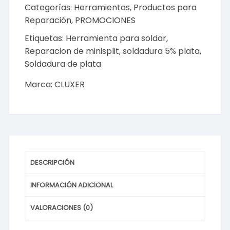
Welding
Categorías:
Herramientas
,
Productos para
Kit
Reparación
,
PROMOCIONES
3
Etiquetas:
Herramienta para soldar
,
Piezas
Reparacion de minisplit
,
soldadura 5% plata
,
Modelo:
Soldadura de plata
CXSOL-
5-
Marca:
CLUXER
3
cantidad
DESCRIPCIÓN
INFORMACIÓN ADICIONAL
VALORACIONES (0)