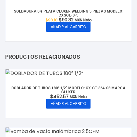
SOLDADURA 0% PLATA CLUXER WELDING 5 PIEZAS MODELO:
CXSOL-0-5
El
El
$
90.32
$
98.18
MXN Neto
precio
precio
AÑADIR AL CARRITO
original
actual
era:
es:
$98.18.
$90.32.
PRODUCTOS RELACIONADOS
DOBLADOR DE TUBOS 180° 1/2” MODELO: CX-CT-364-08 MARCA
CLUXER
$
452.57
MXN Neto
AÑADIR AL CARRITO