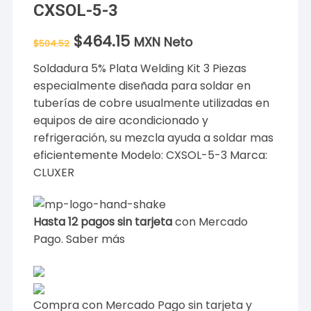
CXSOL-5-3
$
464.15
El
El
MXN Neto
$
504.52
precio
precio
original
actual
Soldadura 5% Plata Welding Kit 3 Piezas
era:
es:
$504.52.
$464.15.
especialmente diseñada para soldar en
tuberías de cobre usualmente utilizadas en
equipos de aire acondicionado y
refrigeración, su mezcla ayuda a soldar mas
eficientemente Modelo: CXSOL-5-3 Marca:
CLUXER
Hasta 12 pagos sin tarjeta
con Mercado
Pago.
Saber más
Compra con Mercado Pago sin tarjeta y