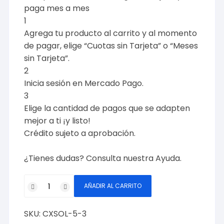
paga mes a mes
1
Agrega tu producto al carrito y al momento
de pagar, elige “Cuotas sin Tarjeta” o “Meses
sin Tarjeta”.
2
Inicia sesión en Mercado Pago.
3
Elige la cantidad de pagos que se adapten
mejor a ti ¡y listo!
Crédito sujeto a aprobación.
¿Tienes dudas? Consulta nuestra
Ayuda
.
Soldadura
AÑADIR AL CARRITO
5%
Plata
SKU:
CXSOL-5-3
Cluxer