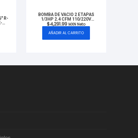
BOMBA DE VACIO 2 ETAPAS
″ R-
1/3HP 2.4 CFM 110/220V
-
$
4,291.99
MODELO: CXBVAIT2B MARCA
MXN Neto
R
CLUXER
AÑADIR AL CARRITO
iales