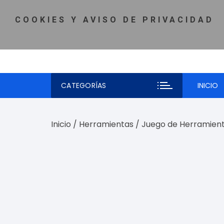
Saltar
MI CUENTA
♡ LISTA DE DESEOS
TELÉFONO: 81-5980-
al
COOKIES Y AVISO DE PRIVACIDAD
contenido
CATEGORÍAS
INICIO
Inicio
/
Herramientas
/ Juego de Herramient