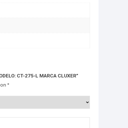
MODELO: CT-275-L MARCA CLUXER”
con
*