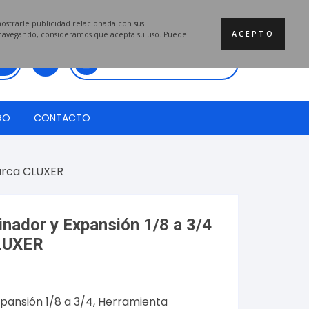
mostrarle publicidad relacionada con sus
ACEPTO
a navegando, consideramos que acepta su uso. Puede
Total:
$
0.00
GO
CONTACTO
arca CLUXER
nador y Expansión 1/8 a 3/4
LUXER
pansión 1/8 a 3/4, Herramienta