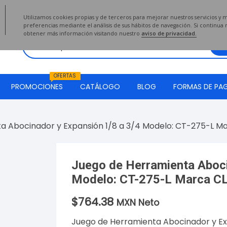
2020
Utilizamos cookies propias y de terceros para mejorar nuestros servicios y 
preferencias mediante el análisis de sus hábitos de navegación. Si continu
obtener más información visitando nuestro
aviso de privacidad.
OFERTAS
PROMOCIONES
CATÁLOGO
BLOG
FORMAS DE PA
a Abocinador y Expansión 1/8 a 3/4 Modelo: CT-275-L M
Juego de Herramienta Aboci
Modelo: CT-275-L Marca C
$
764.38
MXN Neto
Juego de Herramienta Abocinador y Ex