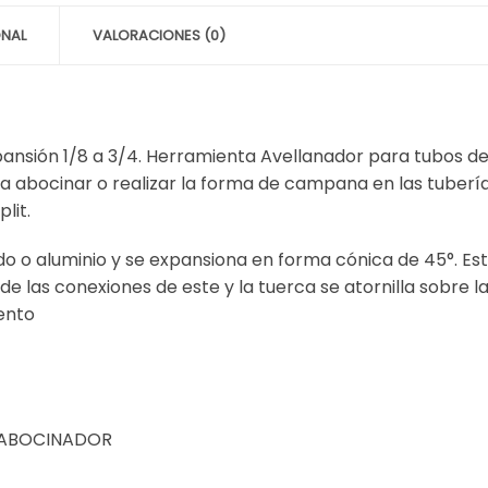
CLUXER
cantidad
ONAL
VALORACIONES (0)
nsión 1/8 a 3/4. Herramienta Avellanador para tubos de
ra abocinar o realizar la forma de campana en las tuberí
lit.
o o aluminio y se expansiona en forma cónica de 45°. Est
a de las conexiones de este y la tuerca se atornilla sobre l
iento
A ABOCINADOR