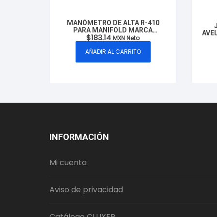
MANÓMETRO DE ALTA R-410
PARA MANIFOLD MARCA
AVEL
$
183.14
CLUXER, MODELO: CXA-800
MXN Neto
5/
AÑADIR AL CARRITO
INFORMACIÓN
Mi cuenta
Aviso de privacidad
Catálogo CLUXER