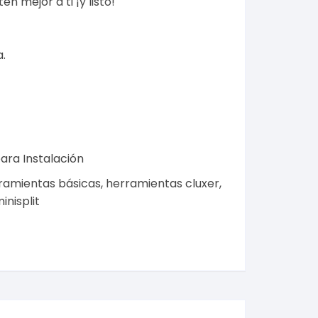
n mejor a ti ¡y listo!
a
.
ara Instalación
ramientas básicas
,
herramientas cluxer
,
inisplit