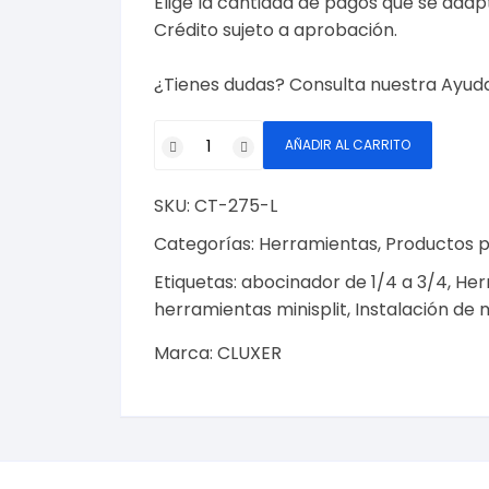
Elige la cantidad de pagos que se adapte
Crédito sujeto a aprobación.
¿Tienes dudas? Consulta nuestra
Ayud
Juego
AÑADIR AL CARRITO
de
Herramienta
SKU:
CT-275-L
Abocinador
y
Categorías:
Herramientas
,
Productos p
Expansión
Etiquetas:
abocinador de 1/4 a 3/4
,
Her
1/8
herramientas minisplit
,
Instalación de m
a
3/4
Marca:
CLUXER
Modelo:
CT-
275-
L
Marca