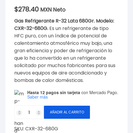
$
278.40
MXN Neto
Gas Refrigerante R-32 Lata 680Gr. Modelo:
CXR-32-680G.
Es un refrigerante de tipo
HFC puro, con un índice de potencial de
calentamiento atmosférico muy bajo, una
gran eficiencia y poder de refrigeración lo
que lo ha convertido en un refrigerante
solicitado por muchos fabricantes para sus
nuevos equipos de aire acondicionado y
bombas de calor domésticas.
Hasta 12 pagos sin tarjeta
con Mercado Pago.
Saber más
Gas
AÑADIR AL CARRITO
Refrigerante
R-
SKU:
CXR-32-680G
32