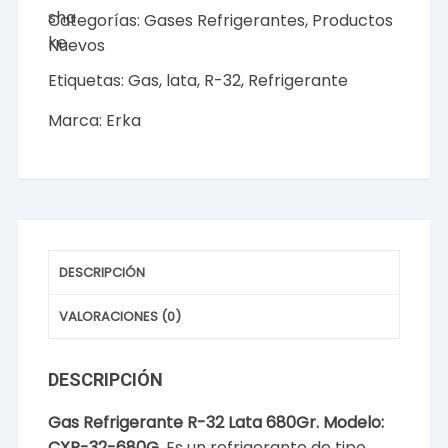
Lata
Categorías:
Gases Refrigerantes
,
Productos
680Gr.
Nuevos
Modelo:
Etiquetas:
Gas
,
lata
,
R-32
,
Refrigerante
CXR-
32-
Marca:
Erka
680G
cantidad
DESCRIPCIÓN
VALORACIONES (0)
DESCRIPCIÓN
Gas Refrigerante R-32 Lata 680Gr. Modelo:
CXR-32-680G.
Es un refrigerante de tipo