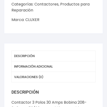
Amps,
Categorías:
Contactores
,
Productos para
Bobina
Reparación
208-
Marca:
CLUXER
240VAC,
50/60Hz,
Cluxer
MODELO:
CXC3P30A220
Marca
CLUXER
DESCRIPCIÓN
cantidad
INFORMACIÓN ADICIONAL
VALORACIONES (0)
DESCRIPCIÓN
Contactor 3 Polos 30 Amps Bobina 208-