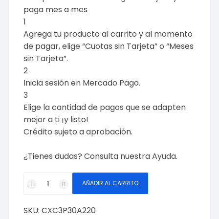
paga mes a mes
1
Agrega tu producto al carrito y al momento
de pagar, elige “Cuotas sin Tarjeta” o “Meses
sin Tarjeta”.
2
Inicia sesión en Mercado Pago.
3
Elige la cantidad de pagos que se adapten
mejor a ti ¡y listo!
Crédito sujeto a aprobación.
¿Tienes dudas? Consulta nuestra
Ayuda
.
Contactor
AÑADIR AL CARRITO
3
Polos,
SKU:
CXC3P30A220
30