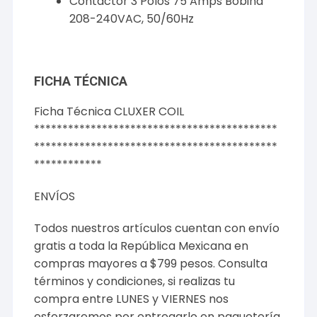
Contactor 3 Polos 75 Amps Bobina
208-240VAC, 50/60Hz
FICHA TÉCNICA
Ficha Técnica CLUXER COIL
*******************************************
*******************************************
************
ENVÍOS
Todos nuestros artículos cuentan con envío
gratis a toda la República Mexicana en
compras mayores a $799 pesos.
Consulta
términos y condiciones
, si realizas tu
compra entre LUNES y VIERNES nos
esforzaremos por entregarlo en paquetería