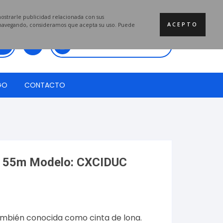
mostrarle publicidad relacionada con sus
ACEPTO
a navegando, consideramos que acepta su uso. Puede
Total:
$
0.00
GO
CONTACTO
x 55m Modelo: CXCIDUC
mbién conocida como cinta de lona.