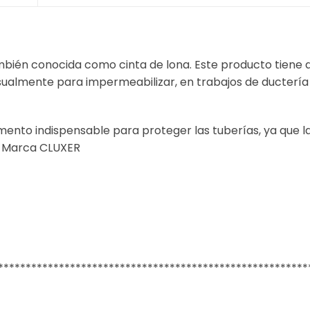
én conocida como cinta de lona. Este producto tiene div
usualmente para impermeabilizar, en trabajos de ductería
to indispensable para proteger las tuberías, ya que la
C Marca CLUXER
********************************************************