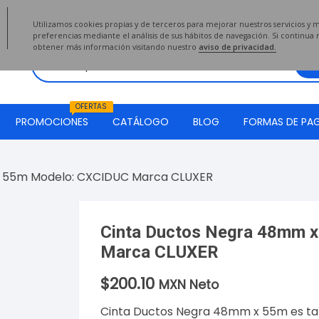
2020
Utilizamos cookies propias y de terceros para mejorar nuestros servicios y 
preferencias mediante el análisis de sus hábitos de navegación. Si continu
obtener más información visitando nuestro
aviso de privacidad.
OFERTAS
PROMOCIONES
CATÁLOGO
BLOG
FORMAS DE PA
x 55m Modelo: CXCIDUC Marca CLUXER
Cinta Ductos Negra 48mm 
Marca CLUXER
$
200.10
MXN Neto
Cinta Ductos Negra 48mm x 55m es ta