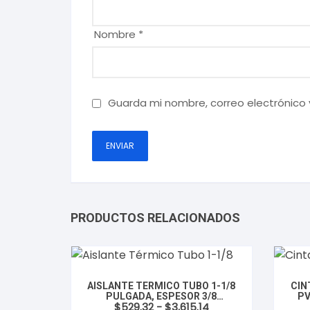
Nombre
*
Guarda mi nombre, correo electrónico
PRODUCTOS RELACIONADOS
AISLANTE TERMICO TUBO 1-1/8
CIN
PULGADA, ESPESOR 3/8
PV
Rango
$
529.32
-
$
3,615.14
PULGADA, LARGO 1.8 METROS
C