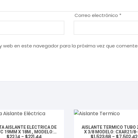
Correo electrónico
*
 y web en este navegador para la próxima vez que comente
TA AISLANTE ELÉCTRICA DE
AISLANTE TERMICO TUBO 2
C 19MM X 18M., MODELO:
X 3/8 MODELO: CXAR21/8-
Rango
$
22.14
-
$
221.44
$
1,523.68
-
$
7,502.42
XCIAPVC, MARCA CLUXER
MARCA CLUXER