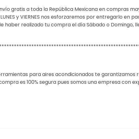
nvío gratis a toda la República Mexicana en compras ma
re LUNES y VIERNES nos esforzaremos por entregarlo en pa
de haber realizado tu compra el día Sábado o Domingo, l
********************************************************
rramientas para aires acondicionados te garantizamos 
 compra es 100% segura pues somos una empresa con expe