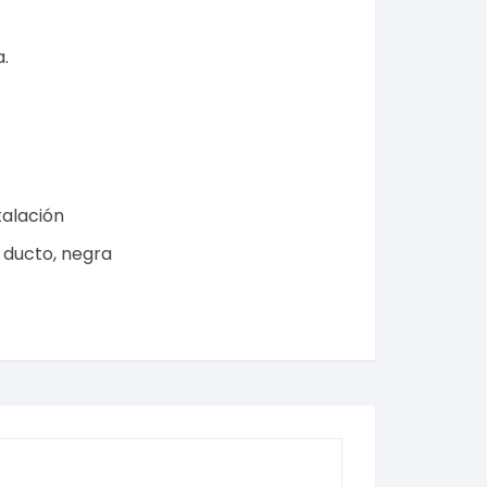
a
.
talación
,
ducto
,
negra