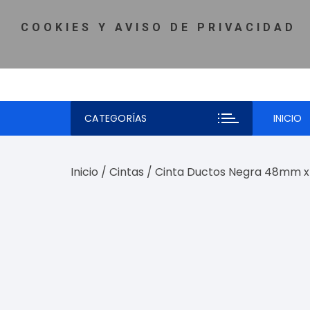
Saltar
MI CUENTA
♡ LISTA DE DESEOS
TELÉFONO: 81-5980-
al
COOKIES Y AVISO DE PRIVACIDAD
contenido
CATEGORÍAS
INICIO
Inicio
/
Cintas
/ Cinta Ductos Negra 48mm 