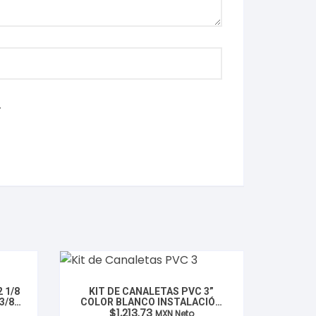
.
 1/8
KIT DE CANALETAS PVC 3”
3/8
COLOR BLANCO INSTALACIÓN
Rango
$
1,213.73
DE AIRE ACONDICIONADO 1MT.
MXN Neto