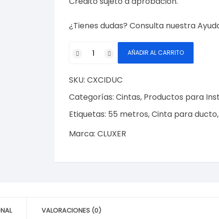
Crédito sujeto a aprobación.
¿Tienes dudas? Consulta nuestra
Ayud
Cinta
AÑADIR AL CARRITO
Ductos
Negra
SKU:
CXCIDUC
48mm
x
Categorías:
Cintas
,
Productos para Ins
55m
Etiquetas:
55 metros
,
Cinta para ducto
Modelo:
CXCIDUC
Marca:
CLUXER
Marca
CLUXER
cantidad
ONAL
VALORACIONES (0)