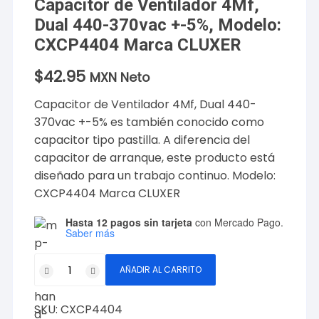
Capacitor de Ventilador 4Mf,
Dual 440-370vac +-5%, Modelo:
CXCP4404 Marca CLUXER
$
42.95
MXN Neto
Capacitor de Ventilador 4Mf, Dual 440-
370vac +-5% es también conocido como
capacitor tipo pastilla. A diferencia del
capacitor de arranque, este producto está
diseñado para un trabajo continuo. Modelo:
CXCP4404 Marca CLUXER
Hasta 12 pagos sin tarjeta
con Mercado Pago.
Saber más
Capacitor
AÑADIR AL CARRITO
de
Ventilador
SKU:
CXCP4404
4Mf,