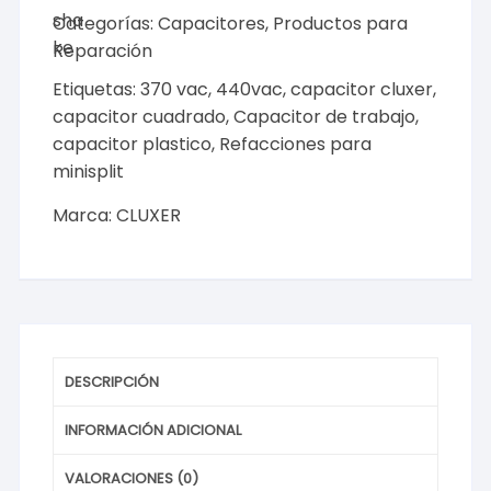
Dual
Categorías:
Capacitores
,
Productos para
440-
Reparación
370vac
Etiquetas:
370 vac
,
440vac
,
capacitor cluxer
,
+-5%,
capacitor cuadrado
,
Capacitor de trabajo
,
Modelo:
capacitor plastico
,
Refacciones para
CXCP4404
minisplit
Marca
CLUXER
Marca:
CLUXER
cantidad
DESCRIPCIÓN
INFORMACIÓN ADICIONAL
VALORACIONES (0)