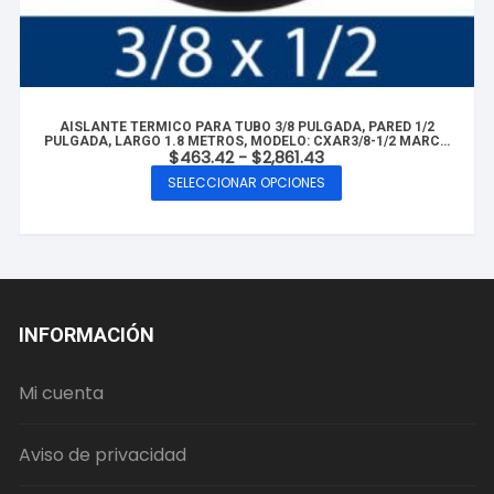
AISLANTE TERMICO PARA TUBO 3/8 PULGADA, PARED 1/2
PULGADA, LARGO 1.8 METROS, MODELO: CXAR3/8-1/2 MARCA
Rango
$
463.42
-
$
2,861.43
CLUXER
de
SELECCIONAR OPCIONES
precios:
Este
desde
producto
$463.42
hasta
tiene
$2,861.43
múltiples
variantes.
Las
INFORMACIÓN
opciones
se
Mi cuenta
pueden
elegir
Aviso de privacidad
en
la